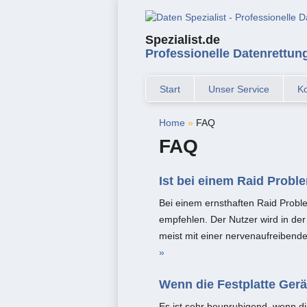
Spezialist.de
Professionelle Datenrettun
Start
Unser Service
Ko
Home
»
FAQ
FAQ
Ist bei einem Raid Probl
Bei einem ernsthaften Raid Proble
empfehlen. Der Nutzer wird in der
meist mit einer nervenaufreibend
»
Wenn die Festplatte Gerä
Es ist sehr beunruhigend, wenn di