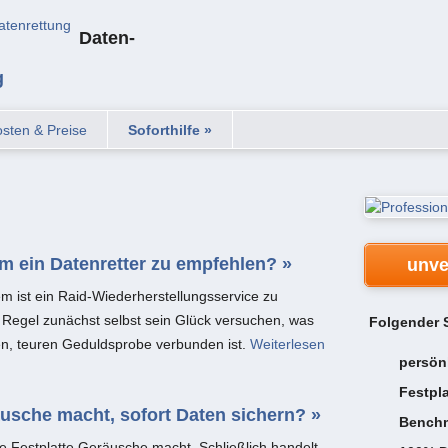
Daten-
g
sten & Preise
Soforthilfe »
em ein Datenretter zu empfehlen? »
unve
m ist ein Raid-Wiederherstellungsservice zu
 Regel zunächst selbst sein Glück versuchen, was
Folgender S
en, teuren Geduldsprobe verbunden ist.
Weiterlesen
persön
Festpl
usche macht, sofort Daten sichern? »
Benchm
e Festplatte Geräusche macht. Schließlich handelt