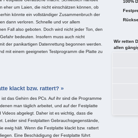
100% D
n eher um Laien, die nicht einschätzen können, ob
Festpr
mmerhin könnte ein vollständiger Zusammenbruch der
Rückse
en dann verloren. Schnelle und vor allem
hen Fall also geboten. Doch wird nicht jeder Ton, den
ne Gefahr bedeuten. Insofern muss auch nicht
Wir retten 
mit der panikartigen Datenrettung begonnen werden.
allen gäng
und mit einem geeigneten Testprogramm die Platte zu
te klackt bzw. rattert? »
e ist das Gehirn des PCs. Auf ihr sind die Programme
it denen man täglich arbeitet, und auf der Festplatte
ideos abgelegt. Daher ist es wichtig, dass die
t. Leider sind Festplatten Gebrauchsgegenstände,
e ewig hält. Wenn die Festplatte klackt bzw. rattert
iegen. Eine Beschädigung der Festplatte führt