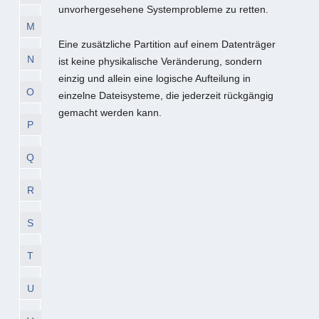
unvorhergesehene Systemprobleme zu retten.
M
Eine zusätzliche Partition auf einem Datenträger
N
ist keine physikalische Veränderung, sondern
einzig und allein eine logische Aufteilung in
O
einzelne Dateisysteme, die jederzeit rückgängig
gemacht werden kann.
P
Q
R
S
T
U