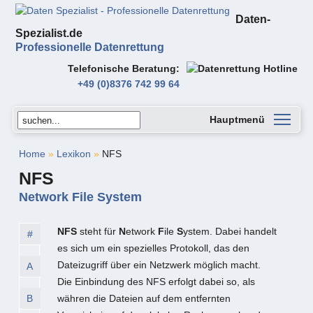
Daten-
Spezialist.de
Professionelle Datenrettung
Telefonische Beratung
+49 (0)8376 742 99 64
Hauptmenü
Home
»
Lexikon
»
NFS
NFS
Network File System
NFS
steht für
N
etwork
F
ile
S
ystem. Dabei handelt
#
es sich um ein spezielles Protokoll, das den
Dateizugriff über ein Netzwerk möglich macht.
A
Die Einbindung des NFS erfolgt dabei so, als
B
währen die Dateien auf dem entfernten