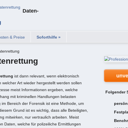
Daten-
g
sten & Preise
Soforthilfe »
tenrettung
tenrettung
unve
rettung
ist dann relevant, wenn elektronisch
 welcher Art wieder hergestellt werden sollen
zesse meist Informationen ergeben, welche
Folgender S
ng mit kriminellen Handlungen belasten
 im Bereich der Forensik ist eine Methode, um
persön
iesem Grund ist es wichtig, dass alle Beteiligten,
Festpl
g mitwirken, nur vertraulich arbeiten. Meist
Benchm
n Daten, welche für polizeiliche Ermittlungen