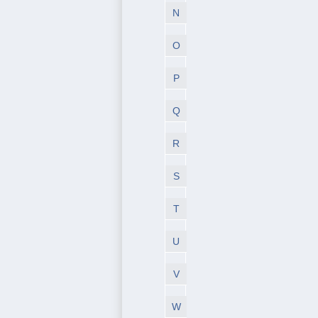
N
O
P
Q
R
S
T
U
V
W