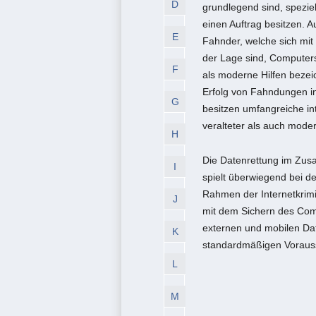
D
grundlegend sind, spezie
einen Auftrag besitzen. 
E
Fahnder, welche sich mit
der Lage sind, Computer
F
als moderne Hilfen beze
Erfolg von Fahndungen inn
G
besitzen umfangreiche in
veralteter als auch mod
H
Die Datenrettung im Zus
I
spielt überwiegend bei de
Rahmen der Internetkrimin
J
mit dem Sichern des Com
externen und mobilen Dat
K
standardmäßigen Vorauss
L
M