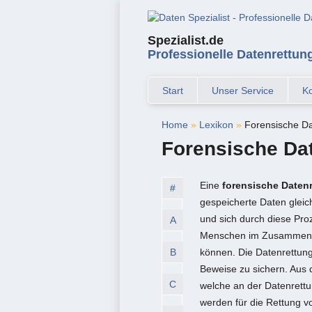
Spezialist.de
Professionelle Datenrettun
Start
Unser Service
Ko
Home
»
Lexikon
»
Forensische Da
Forensische Da
Eine
forensische Daten
#
gespeicherte Daten gleich
und sich durch diese Pro
A
Menschen im Zusammenha
B
können. Die Datenrettung
Beweise zu sichern. Aus d
C
welche an der Datenrettun
werden für die Rettung vo