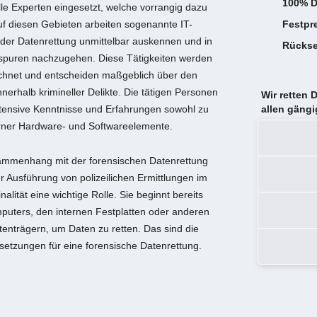
100% D
lle Experten eingesetzt, welche vorrangig dazu
Auf diesen Gebieten arbeiten sogenannte IT-
Festpr
 der Datenrettung unmittelbar auskennen und in
Rückse
spuren nachzugehen. Diese Tätigkeiten werden
ichnet und entscheiden maßgeblich über den
erhalb krimineller Delikte. Die tätigen Personen
Wir retten 
tensive Kenntnisse und Erfahrungen sowohl zu
allen gäng
erner Hardware- und Softwareelemente.
ammenhang mit der forensischen Datenrettung
r Ausführung von polizeilichen Ermittlungen im
alität eine wichtige Rolle. Sie beginnt bereits
puters, den internen Festplatten oder anderen
enträgern, um Daten zu retten. Das sind die
etzungen für eine forensische Datenrettung.