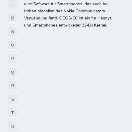
eine Software für Smartphones, das auch bei
L
frühen Modellen des Nokia Communicators
M
Verwendung fand. GEOS-SC ist ein für Handys
und Smartphones entwickelter 32-Bit Kernel.
N
O
P
Q
R
S
T
U