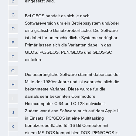
B
eingesetzt wird.
C
Bei GEOS handelt es sich je nach
Softwareversion um ein Betriebssystem und/oder
D
eine grafische Benutzeroberfläche. Die Software
ist dabei für unterschiedliche Systeme verfügbar.
E
Primär lassen sich die Varianten dabei in das
GEOS, PC/GEOS, PEN/GEOS und GEOS-SC
F
einteilen.
G
Die ursprüngliche Software stammt dabei aus der
Mitte der 1980er Jahre und ist wahrscheinlich die
H
bekannteste Variante. Diese wurde für die
damals sehr bekannten Commodore
I
Heimcomputer C 64 und C 128 entwickelt.
Zudem war diese Software auch auf dem Apple II
J
in Einsatz. PC/GEOS ist eine Multitasking
Benutzeroberfläche für 16 Bit Computer mit
K
einem MS-DOS kompatiblen DOS. PEN/GEOS ist