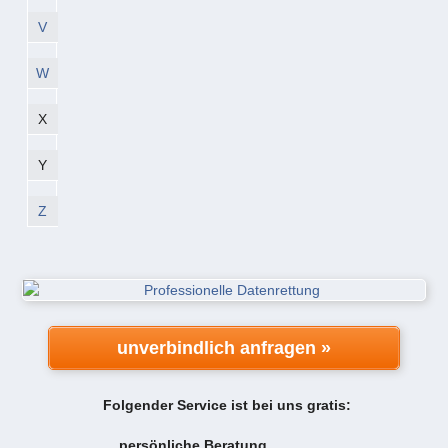
V
W
X
Y
Z
unverbindlich anfragen »
Folgender Service ist bei uns gratis:
persönliche Beratung