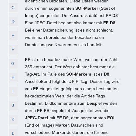
eigentlichen Bilddaten. Diese Daten werden
C
durch einen sogenannten
SOI-Marker
(
S
tart
o
f
I
mage) eingeleitet. Der Ausdruck dafür ist
FF D8
.
D
Eine JPEG-Datei beginnt also immer mit
FF D8
.
Bei einer Datensicherung ist es nicht schlecht,
E
wenn man bereits bei der hexadezimalen
Darstellung weiß worum es sich handelt.
F
FF
ist ein hexadezimaler Wert, welcher der Zahl
G
255 entspricht. Der Wert dahinter bestimmt die
Tag-Art. Im Falle des
SOI-Markers
ist es
D8
.
H
Anschließend folgt der
JFIF-Tag
. Dieser Tag wird
von
FF
eingeleitet gefolgt von einem bestimmten
I
hexadezimalen Wert, der die Art des Tags
bestimmt. Bildkommentare zum Beispiel werden
J
durch
FF FE
eingeleitet. Ausgeleitet wird die
JPEG-Datei
mit
FF D9
, dem sogenannten
EOI
K
(
E
nd
o
f
I
mage) Marker. Dazwischen sind
verschiedene Marker deklariert, die für eine
L