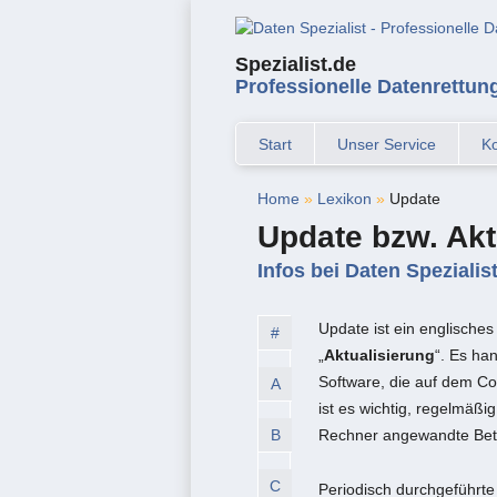
Spezialist.de
Professionelle Datenrettun
Start
Unser Service
Ko
Home
»
Lexikon
»
Update
Update bzw. Akt
Infos bei Daten Spezialis
Update ist ein englisches
#
„
Aktualisierung
“. Es han
Software, die auf dem Com
A
ist es wichtig, regelmäß
B
Rechner angewandte Betr
C
Periodisch durchgeführte