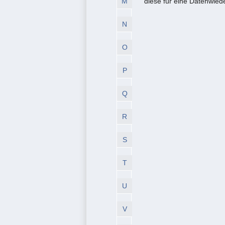
M
diese für eine Datenwied
N
O
P
Q
R
S
T
U
V