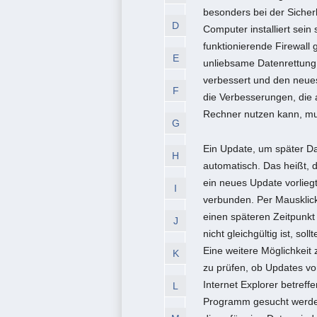
besonders bei der Sicher
D
Computer installiert sein 
funktionierende Firewall 
E
unliebsame Datenrettung.
verbessert und den neues
F
die Verbesserungen, die 
Rechner nutzen kann, mu
G
Ein Update, um später Da
H
automatisch. Das heißt, 
ein neues Update vorliegt
I
verbunden. Per Mausklick
einen späteren Zeitpunk
J
nicht gleichgültig ist, s
Eine weitere Möglichkeit 
K
zu prüfen, ob Updates v
Internet Explorer betreff
L
Programm gesucht werden