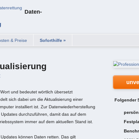
Daten-
g
sten & Preise
Soforthilfe »
ualisierung
t
unve
 Wort und bedeutet wörtlich übersetzt
delt sich dabei um die Aktualisierung einer
Folgender S
puter installiert ist. Zur Datenwiederherstellung
persön
ig Updates durchzuführen, damit das auf dem
iebssystem immer auf dem aktuellen Stand ist.
Festpl
Benchm
 Updates können Daten retten. Das gilt