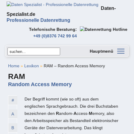
Daten-
Spezialist.de
Professionelle Datenrettung
Telefonische Beratung
+49 (0)8376 742 99 64
Hauptmenü
Home
»
Lexikon
»
RAM – Random Access Memory
RAM
Random Access Memory
Der Begriff kommt (wie so oft) aus dem
#
englischen Sprachgebrauch. Die drei Buchstaben
bezeichnen den
R
andom-
A
ccess-
M
emory, also
A
den Arbeitsspeicher als Bestandteil elektronischer
B
Geräte der Datenverarbeitung. Das klingt