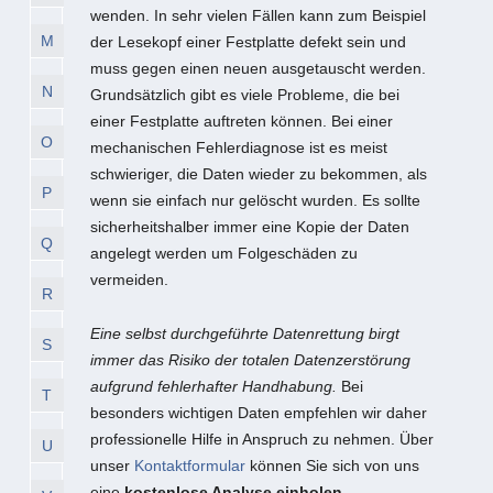
wenden. In sehr vielen Fällen kann zum Beispiel
M
der Lesekopf einer Festplatte defekt sein und
muss gegen einen neuen ausgetauscht werden.
N
Grundsätzlich gibt es viele Probleme, die bei
einer Festplatte auftreten können. Bei einer
O
mechanischen Fehlerdiagnose ist es meist
schwieriger, die Daten wieder zu bekommen, als
P
wenn sie einfach nur gelöscht wurden. Es sollte
sicherheitshalber immer eine Kopie der Daten
Q
angelegt werden um Folgeschäden zu
vermeiden.
R
Eine selbst durchgeführte Datenrettung birgt
S
immer das Risiko der totalen Datenzerstörung
aufgrund fehlerhafter Handhabung.
Bei
T
besonders wichtigen Daten empfehlen wir daher
professionelle Hilfe in Anspruch zu nehmen. Über
U
unser
Kontaktformular
können Sie sich von uns
eine
kostenlose Analyse einholen
.