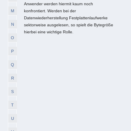
Anwender werden hiermit kaum noch
M
konfrontiert. Werden bei der
Datenwiederherstellung Festplattenlaufwerke
N
sektorweise ausgelesen, so spielt die Bytegröße
hierbei eine wichtige Rolle.
O
P
Q
R
S
T
U