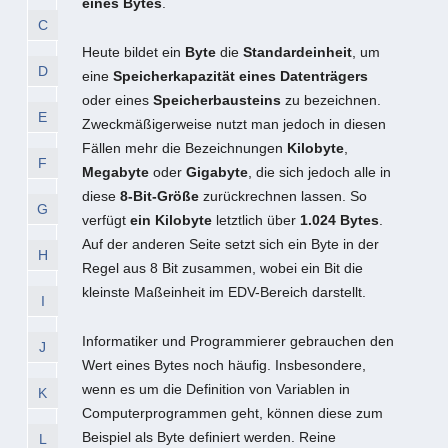
eines Bytes
.
C
Heute bildet ein
Byte
die
Standardeinheit
, um
D
eine
Speicherkapazität eines Datenträgers
oder eines
Speicherbausteins
zu bezeichnen.
E
Zweckmäßigerweise nutzt man jedoch in diesen
Fällen mehr die Bezeichnungen
Kilobyte
,
F
Megabyte
oder
Gigabyte
, die sich jedoch alle in
diese
8-Bit-Größe
zurückrechnen lassen. So
G
verfügt
ein Kilobyte
letztlich über
1.024 Bytes
.
Auf der anderen Seite setzt sich ein Byte in der
H
Regel aus 8 Bit zusammen, wobei ein Bit die
kleinste Maßeinheit im EDV-Bereich darstellt.
I
Informatiker und Programmierer gebrauchen den
J
Wert eines Bytes noch häufig. Insbesondere,
wenn es um die Definition von Variablen in
K
Computerprogrammen geht, können diese zum
Beispiel als Byte definiert werden. Reine
L